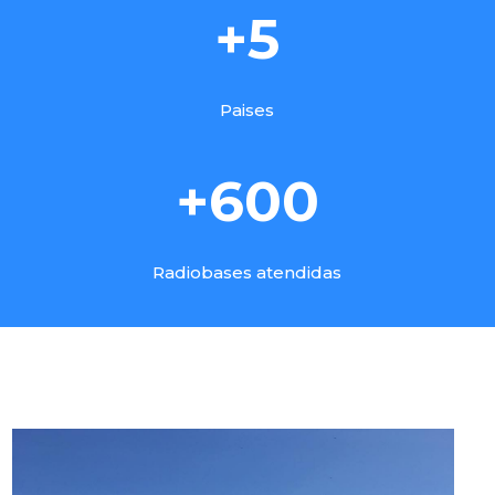
+5
Paises
+600
Radiobases atendidas