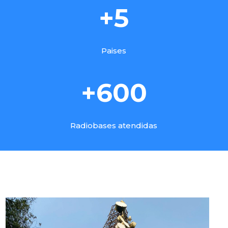
+5
Paises
+600
Radiobases atendidas